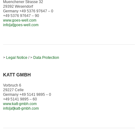
Muenchener Strasse 32
29392 Wesendorf
Germany +49 5376 97647 – 0
+49 5376 97647 – 90
www.goes-well.com
info[at]goes-well.com
>
Legal Notice
/ >
Data Protection
KATT GMBH
Vorbruch 6
29227 Celle
Germany +49 5141 9895 – 0
+49 5141 9895 – 60
www.katt-gmbh.com
info[at]katt-gmbh.com