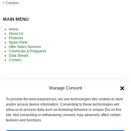
>
Careers
MAIN MENU
Home
About Us
Products
Spare Parts
After-Sales Services
Chemicals & Proppants
Data Sheets
Contact
Manage Consent
MAIN PRODUCTS
To provide the best experiences, we use technologies like cookies to store
Frac Equipment
and/or access device information. Consenting to these technologies will
Cementing Equipment
allow us to process data such as browsing behavior or unique IDs on this
Coiled Tubing
Nitrogen Pumping Units
site. Not consenting or withdrawing consent, may adversely affect certain
Fluid Pumping Units
features and functions.
Sand Control Equipment
Wireline Units