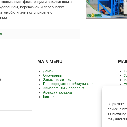
смешивания, фильтрации и закачки песка.
удованием, перевозкой и персоналом.
автомобиля или полуприцепе с
ации.
я
MAIN MENU
MAI
Домой
О
О компании
У
0
Запасные детали
У
Послепродажное обслуживание
А
Химреагенты и проппант
С
Аренда / продажа
О
Контакт
К
А
To provide t
device infor
as browsing 
may adversel