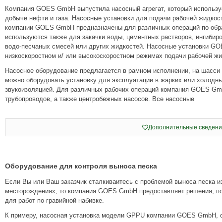
Компания GOES GmbH выпустила насосный агрегат, который используе
добыче нефти и газа. Насосные установки для подачи рабочей жидкос
компании GOES GmbH предназначены для различных операций по обра
используются также для закачки воды, цементных растворов, ингибиро
водо-песчаных смесей или других жидкостей. Насосные установки G
низкоскоростном и/ или высокоскоростном режимах подачи рабочей жи
Насосное оборудование предлагается в рамном исполнении, на шасси
можно оборудовать установку для эксплуатации в жарких или холодн
звукоизоляцией. Для различных рабочих операций компания GOES Gmb
трубопроводов, а также центробежных насосов. Все насосные
Дополнительные сведени
Оборудование для контроля выноса песка
Если Вы или Ваш заказчик сталкиваитесь с проблемой выноса песка и
месторождениях, то компания GOES GmbH предоставляет решения, по
для работ по гравийной набивке.
К примеру, насосная установка модели GPPU компании GOES GmbH, с