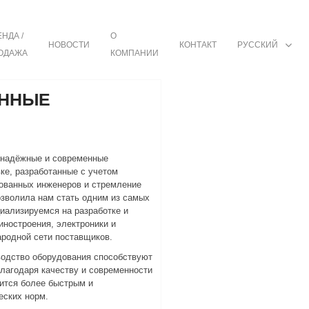
НДА /
О
НОВОСТИ
КОНТАКТ
РУССКИЙ
ОДАЖА
КОМПАНИИ
ЕННЫЕ
надёжные и современные
ке, разработанные с учетом
ованных инженеров и стремление
озволила нам стать одним из самых
иализируемся на разработке и
ностроения, электроники и
родной сети поставщиков.
водство оборудования способствуют
лагодаря качеству и современности
вится более быстрым и
еских норм.