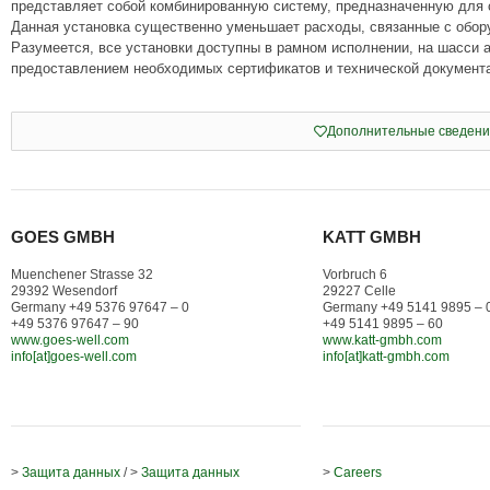
представляет собой комбинированную систему, предназначенную для 
Данная установка существенно уменьшает расходы, связанные с обор
Разумеется, все установки доступны в рамном исполнении, на шасси 
предоставлением необходимых сертификатов и технической документ
Дополнительные сведени
GOES GMBH
KATT GMBH
Muenchener Strasse 32
Vorbruch 6
29392 Wesendorf
29227 Celle
Germany +49 5376 97647 – 0
Germany +49 5141 9895 – 
+49 5376 97647 – 90
+49 5141 9895 – 60
www.goes-well.com
www.katt-gmbh.com
info[at]goes-well.com
info[at]katt-gmbh.com
>
Защита данных
/ >
Защита данных
>
Careers