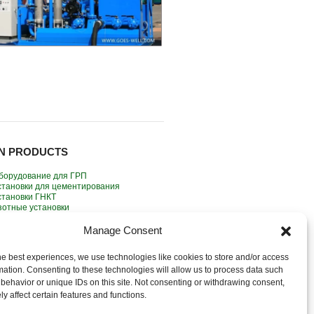
N PRODUCTS
борудование для ГРП
становки для цементирования
становки ГНКТ
зотные установки
опутствующее насосное оборудование
борудование для контроля выноса песка
Manage Consent
аротажный Подъёмник
ренда / продажа
he best experiences, we use technologies like cookies to store and/or access
mation. Consenting to these technologies will allow us to process data such
behavior or unique IDs on this site. Not consenting or withdrawing consent,
y affect certain features and functions.